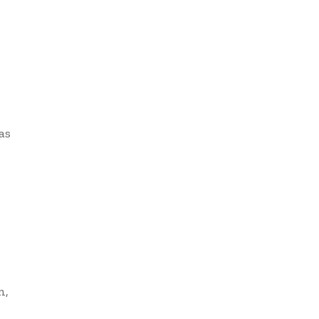
as
n,